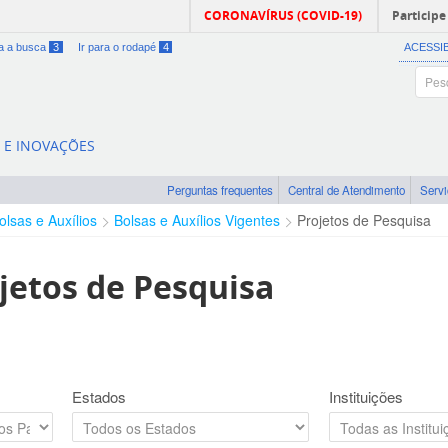
CORONAVÍRUS (COVID-19)
Participe
ra a busca
3
Ir para o rodapé
4
ACESSI
A E INOVAÇÕES
Perguntas frequentes
Central de Atendimento
Serv
olsas e Auxílios
Bolsas e Auxílios Vigentes
Projetos de Pesquisa
jetos de Pesquisa
Estados
Instituições