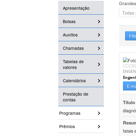
Grandes
Apresentação
Bolsas
Auxílios
Filt
Chamadas
Tabelas de
COOR
valores
ENGEN
Engenh
Calendários
E-ma
Prestação de
contas
Título
diagnó
Programas
Resu
Prêmios
fatais