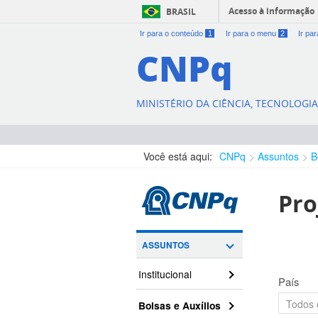
Acesso à informação
BRASIL
Ir para o conteúdo
1
Ir para o menu
2
Ir pa
CNPq
MINISTÉRIO DA CIÊNCIA, TECNOLOGI
Você está aqui:
CNPq
Assuntos
B
Pro
ASSUNTOS
Institucional
País
Bolsas e Auxílios