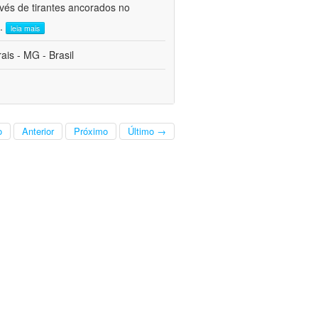
avés de tirantes ancorados no
..
leia mais
is - MG - Brasil
o
Anterior
Próximo
Último →