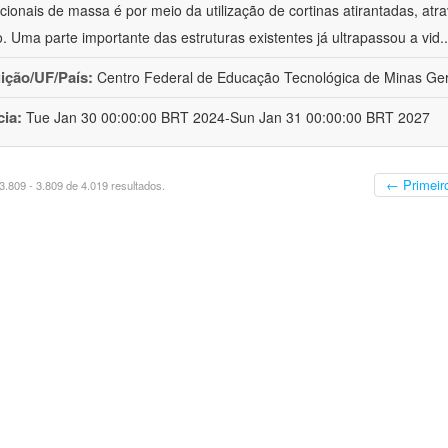
acionais de massa é por meio da utilização de cortinas atirantadas, atr
o. Uma parte importante das estruturas existentes já ultrapassou a vid
.
uição/UF/País:
Centro Federal de Educação Tecnológica de Minas Gera
cia:
Tue Jan 30 00:00:00 BRT 2024-Sun Jan 31 00:00:00 BRT 2027
← Primeir
.809 - 3.809 de 4.019 resultados.