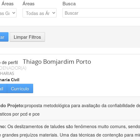
 Áreas
Áreas
Busca
rar
Limpar Filtros
Thiago Bomjardim Porto
DENADOR(A)
HARIAS
aria Civil
il
Currículo
 do Projeto:
proposta metodológica para avaliação da confiabilidade d
sticos por pcd e pce
mo:
Os deslizamentos de taludes são fenômenos muito comuns, sendo
 e grandes prejuízos materiais. Uma das técnicas de contenção para 