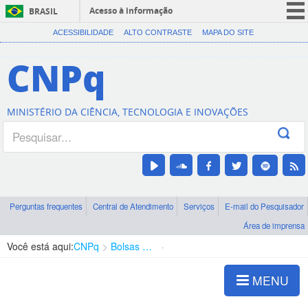
Acesso à informação
BRASIL
CORONAVÍRUS (COVID-19)
ACESSIBILIDADE
ALTO CONTRASTE
MAPA DO SITE
Participe
CNPq
Serviços
Legislação
MINISTÉRIO DA CIÊNCIA, TECNOLOGIA E INOVAÇÕES
Canais
Perguntas frequentes
Central de Atendimento
Serviços
E-mail do Pesquisador
Área de imprensa
Você está aqui:
CNPq
Bolsas e Auxílios Vigentes
Projetos de Pesquisa
MENU