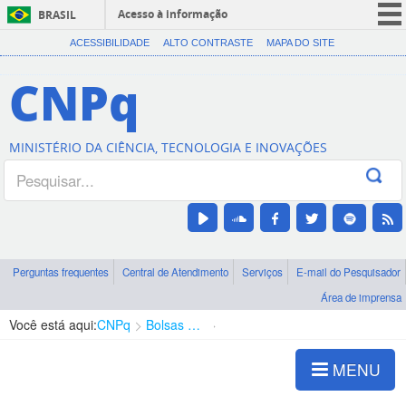
Acesso à informação
BRASIL
CORONAVÍRUS (COVID-19)
ACESSIBILIDADE
ALTO CONTRASTE
MAPA DO SITE
Participe
CNPq
Serviços
Legislação
MINISTÉRIO DA CIÊNCIA, TECNOLOGIA E INOVAÇÕES
Canais
Perguntas frequentes
Central de Atendimento
Serviços
E-mail do Pesquisador
Área de imprensa
Você está aqui:
CNPq
Bolsas e Auxílios Vigentes
Projetos de Pesquisa
MENU