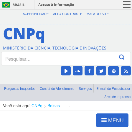
Acesso à informação
BRASIL
CORONAVÍRUS (COVID-19)
ACESSIBILIDADE
ALTO CONTRASTE
MAPA DO SITE
Participe
CNPq
Serviços
Legislação
MINISTÉRIO DA CIÊNCIA, TECNOLOGIA E INOVAÇÕES
Canais
Perguntas frequentes
Central de Atendimento
Serviços
E-mail do Pesquisador
Área de imprensa
Você está aqui:
CNPq
Bolsas e Auxílios Vigentes
Projetos de Pesquisa
MENU