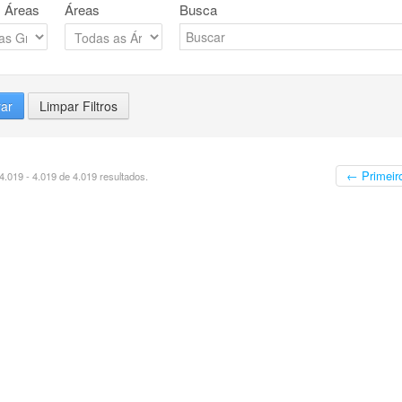
 Áreas
Áreas
Busca
rar
Limpar Filtros
← Primeir
.019 - 4.019 de 4.019 resultados.