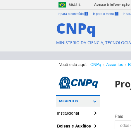
Acesso à informação
BRASIL
Ir para o conteúdo
1
Ir para o menu
2
Ir pa
CNPq
MINISTÉRIO DA CIÊNCIA, TECNOLOGI
Você está aqui:
CNPq
Assuntos
B
Pro
ASSUNTOS
Institucional
País
Bolsas e Auxílios