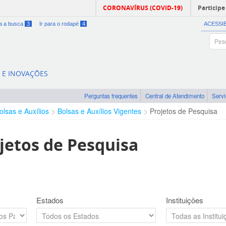
CORONAVÍRUS (COVID-19)
Participe
ra a busca
3
Ir para o rodapé
4
ACESSI
A E INOVAÇÕES
Perguntas frequentes
Central de Atendimento
Serv
olsas e Auxílios
Bolsas e Auxílios Vigentes
Projetos de Pesquisa
jetos de Pesquisa
Estados
Instituições