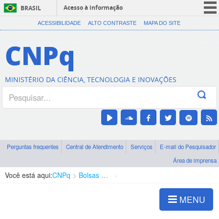
Acesso à informação
BRASIL
CORONAVÍRUS (COVID-19)
ACESSIBILIDADE
ALTO CONTRASTE
MAPA DO SITE
Participe
CNPq
Serviços
Legislação
MINISTÉRIO DA CIÊNCIA, TECNOLOGIA E INOVAÇÕES
Canais
Perguntas frequentes
Central de Atendimento
Serviços
E-mail do Pesquisador
Área de imprensa
Você está aqui:
CNPq
Bolsas e Auxílios Vigentes
Projetos de Pesquisa
MENU