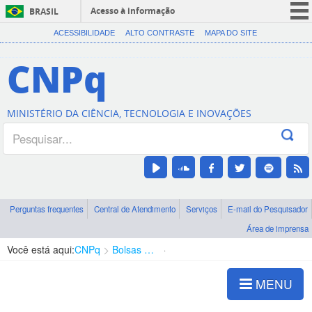
Acesso à informação
BRASIL
CORONAVÍRUS (COVID-19)
ACESSIBILIDADE
ALTO CONTRASTE
MAPA DO SITE
Participe
CNPq
Serviços
Legislação
MINISTÉRIO DA CIÊNCIA, TECNOLOGIA E INOVAÇÕES
Canais
Perguntas frequentes
Central de Atendimento
Serviços
E-mail do Pesquisador
Área de imprensa
Você está aqui:
CNPq
Bolsas e Auxílios Vigentes
Projetos de Pesquisa
MENU