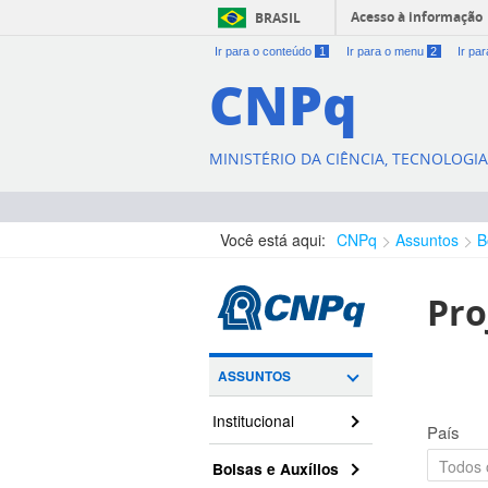
Acesso à informação
BRASIL
Ir para o conteúdo
1
Ir para o menu
2
Ir pa
CNPq
MINISTÉRIO DA CIÊNCIA, TECNOLOGI
Você está aqui:
CNPq
Assuntos
B
Pro
ASSUNTOS
Institucional
País
Bolsas e Auxílios