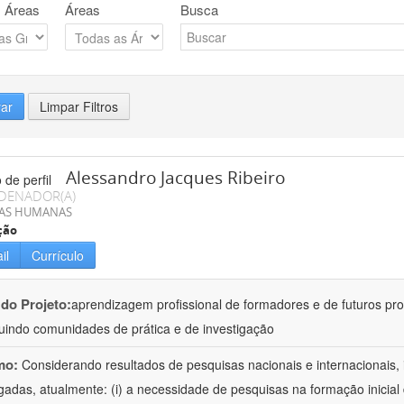
 Áreas
Áreas
Busca
rar
Limpar Filtros
Alessandro Jacques Ribeiro
DENADOR(A)
IAS HUMANAS
ção
il
Currículo
 do Projeto:
aprendizagem profissional de formadores e de futuros pr
tuindo comunidades de prática e de investigação
mo:
Considerando resultados de pesquisas nacionais e internacionais, 
igadas, atualmente: (i) a necessidade de pesquisas na formação inicia