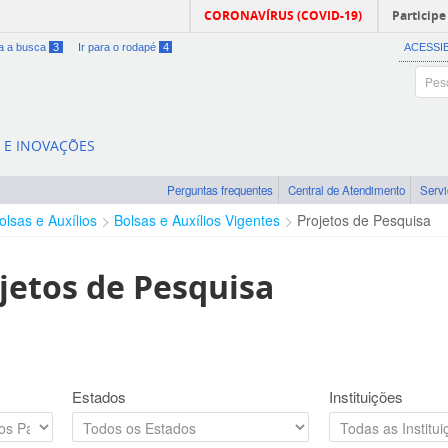
CORONAVÍRUS (COVID-19)
Participe
ra a busca
3
Ir para o rodapé
4
ACESSI
A E INOVAÇÕES
Perguntas frequentes
Central de Atendimento
Serv
olsas e Auxílios
Bolsas e Auxílios Vigentes
Projetos de Pesquisa
jetos de Pesquisa
Estados
Instituições