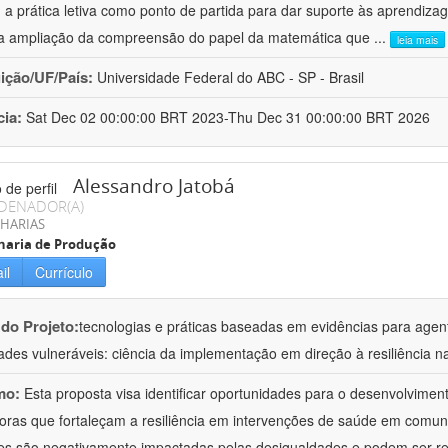
a prática letiva como ponto de partida para dar suporte às aprendizag
ma ampliação da compreensão do papel da matemática que
...
leia mais
uição/UF/País:
Universidade Federal do ABC - SP - Brasil
cia:
Sat Dec 02 00:00:00 BRT 2023-Thu Dec 31 00:00:00 BRT 2026
Alessandro Jatobá
DENADOR(A)
HARIAS
haria de Produção
il
Currículo
 do Projeto:
tecnologias e práticas baseadas em evidências para age
dades vulneráveis: ciência da implementação em direção à resiliência n
mo:
Esta proposta visa identificar oportunidades para o desenvolviment
oras que fortaleçam a resiliência em intervenções de saúde em comun
es são negativamente impactadas pelas desigualdades e podem ser re