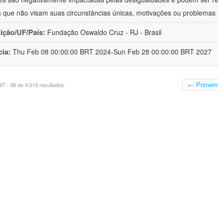
a que não visam suas circunstâncias únicas, motivações ou problemas 
uição/UF/País:
Fundação Oswaldo Cruz - RJ - Brasil
cia:
Thu Feb 08 00:00:00 BRT 2024-Sun Feb 28 00:00:00 BRT 2027
← Primeir
7 - 98 de 4.019 resultados.