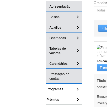
Grandes
Apresentação
Bolsas
Auxílios
Filt
Chamadas
Tabelas de
COOR
valores
CIÊNC
Educa
Calendários
E-ma
Prestação de
contas
Título
consti
Programas
Resu
Prêmios
invest