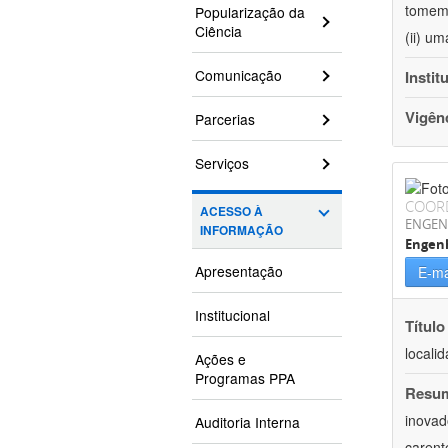
tomem 
Popularização da
Ciência
(ii) u
Comunicação
Instit
Vigên
Parcerias
Serviços
COOR
ACESSO À
ENGEN
INFORMAÇÃO
Engen
Apresentação
E-ma
Institucional
Título
locali
Ações e
Programas PPA
Resu
inovad
Auditoria Interna
carent