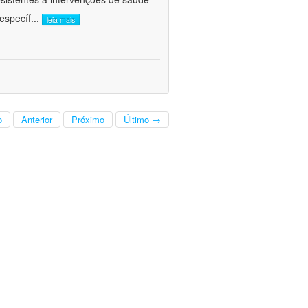
específ
...
leia mais
o
Anterior
Próximo
Último →