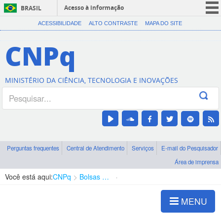
Acesso à informação
BRASIL
CORONAVÍRUS (COVID-19)
ACESSIBILIDADE
ALTO CONTRASTE
MAPA DO SITE
Participe
CNPq
Serviços
Legislação
MINISTÉRIO DA CIÊNCIA, TECNOLOGIA E INOVAÇÕES
Canais
Perguntas frequentes
Central de Atendimento
Serviços
E-mail do Pesquisador
Área de imprensa
Você está aqui:
CNPq
Bolsas e Auxílios Vigentes
Projetos de Pesquisa
MENU