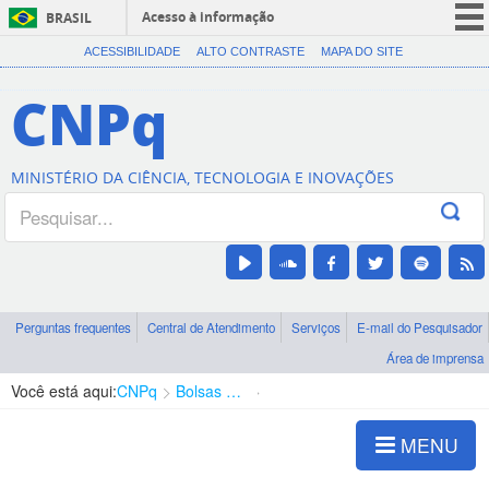
Acesso à informação
BRASIL
CORONAVÍRUS (COVID-19)
ACESSIBILIDADE
ALTO CONTRASTE
MAPA DO SITE
Participe
CNPq
Serviços
Legislação
MINISTÉRIO DA CIÊNCIA, TECNOLOGIA E INOVAÇÕES
Canais
Perguntas frequentes
Central de Atendimento
Serviços
E-mail do Pesquisador
Área de imprensa
Você está aqui:
CNPq
Bolsas e Auxílios Vigentes
Projetos de Pesquisa
MENU