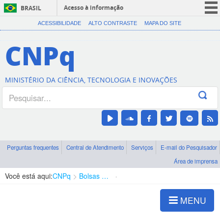
Acesso à informação
BRASIL
CORONAVÍRUS (COVID-19)
ACESSIBILIDADE
ALTO CONTRASTE
MAPA DO SITE
Participe
CNPq
Serviços
Legislação
MINISTÉRIO DA CIÊNCIA, TECNOLOGIA E INOVAÇÕES
Canais
Perguntas frequentes
Central de Atendimento
Serviços
E-mail do Pesquisador
Área de imprensa
Você está aqui:
CNPq
Bolsas e Auxílios Vigentes
Projetos de Pesquisa
MENU