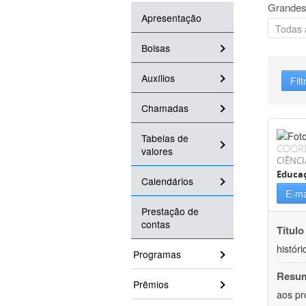
Grandes
Apresentação
Bolsas
Auxílios
Filt
Chamadas
Tabelas de
COOR
valores
CIÊNC
Educa
Calendários
E-ma
Prestação de
contas
Título
históri
Programas
Resu
Prêmios
aos pr