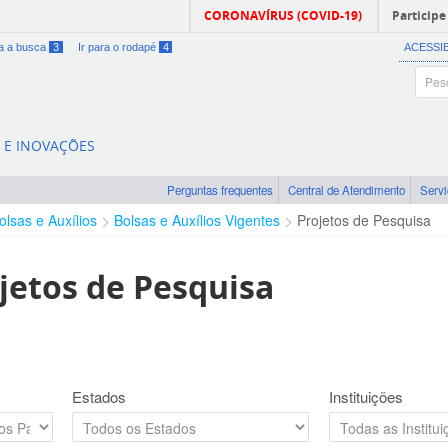
CORONAVÍRUS (COVID-19)
Participe
ra a busca
3
Ir para o rodapé
4
ACESSI
A E INOVAÇÕES
Perguntas frequentes
Central de Atendimento
Serv
olsas e Auxílios
Bolsas e Auxílios Vigentes
Projetos de Pesquisa
jetos de Pesquisa
Estados
Instituições