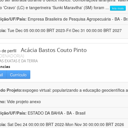
ro 'Cravo' (LC) e tangerineira 'Sunki Maravilha' (SM) foram
...
leia mais
uição/UF/País:
Empresa Brasileira de Pesquisa Agropecuária - BA - Bra
cia:
Tue Dec 05 00:00:00 BRT 2023-Fri Dec 31 00:00:00 BRT 2027
Acácia Bastos Couto Pinto
DENADOR(A)
AS EXATAS E DA TERRA
ncias
il
Currículo
 do Projeto:
expogeo virtual: popularizando a educação geocientífica a
mo:
Vide projeto anexo
uição/UF/País:
ESTADO DA BAHIA - BA - Brasil
cia:
Sat Dec 24 00:00:00 BRT 2022-Mon Nov 30 00:00:00 BRT 2026