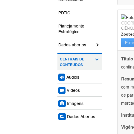
PDTIC
COOR
Planejamento
CIÊNCI
Estratégico
Zoote
E-ma
Dados abertos
Título
CENTRAIS DE
CONTEÚDOS
confin
Áudios
Resu
com mú
Vídeos
de par
mercad
Imagens
Instit
Dados Abertos
Vigên