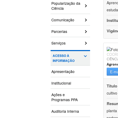
Aprend
Popularização da
Ciência
estuda
Comunicação
Instit
Vigên
Parcerias
Serviços
COOR
ACESSO À
CIÊNCI
INFORMAÇÃO
Agron
Apresentação
E-ma
Institucional
Título
cultiv
Ações e
Programas PPA
Resu
planta
Auditoria Interna
podend