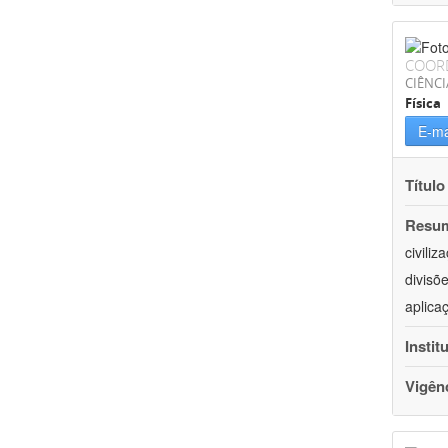
COOR
CIÊNCI
Física
E-ma
Título
Resu
civili
divisõ
aplica
Instit
Vigên