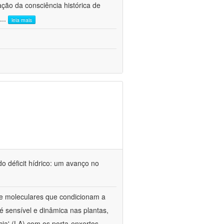
ão da consciência histórica de
...
leia mais
o déficit hídrico: um avanço no
s e moleculares que condicionam a
é sensível e dinâmica nas plantas,
cia' (LA) com os porta-enxertos