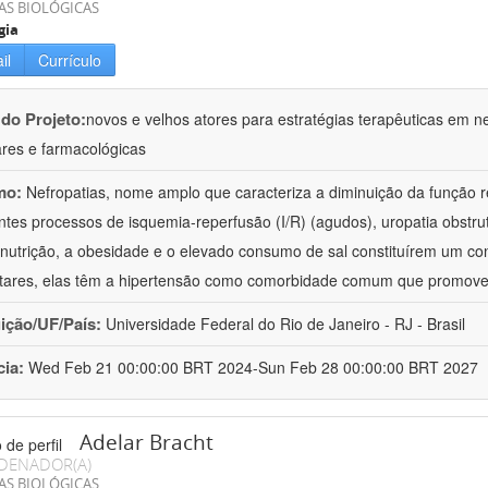
AS BIOLÓGICAS
gia
il
Currículo
 do Projeto:
novos e velhos atores para estratégias terapêuticas em nef
ares e farmacológicas
mo:
Nefropatias, nome amplo que caracteriza a diminuição da função r
ntes processos de isquemia-reperfusão (I/R) (agudos), uropatia obstrut
nutrição, a obesidade e o elevado consumo de sal constituírem um con
tares, elas têm a hipertensão como comorbidade comum que promov
uição/UF/País:
Universidade Federal do Rio de Janeiro - RJ - Brasil
cia:
Wed Feb 21 00:00:00 BRT 2024-Sun Feb 28 00:00:00 BRT 2027
Adelar Bracht
DENADOR(A)
AS BIOLÓGICAS