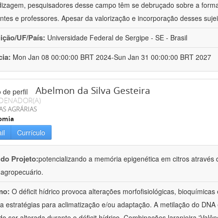
izagem, pesquisadores desse campo têm se debruçado sobre a formaç
ntes e professores. Apesar da valorização e incorporação desses sujei
uição/UF/País:
Universidade Federal de Sergipe - SE - Brasil
cia:
Mon Jan 08 00:00:00 BRT 2024-Sun Jan 31 00:00:00 BRT 2027
Abelmon da Silva Gesteira
DENADOR(A)
AS AGRÁRIAS
omia
il
Currículo
 do Projeto:
potencializando a memória epigenética em citros através d
o agropecuário.
mo:
O déficit hídrico provoca alterações morfofisiológicas, bioquímica
 a estratégias para aclimatização e/ou adaptação. A metilação do DNA 
o ser alterada durante o déficit hídrico. Combinações laranjeira 'Valên