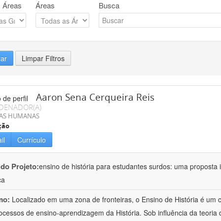
 Áreas
Áreas
Busca
rar
Limpar Filtros
Aaron Sena Cerqueira Reis
DENADOR(A)
IAS HUMANAS
ção
il
Currículo
 do Projeto:
ensino de história para estudantes surdos: uma proposta i
ca
mo:
Localizado em uma zona de fronteiras, o Ensino de História é um
ocessos de ensino-aprendizagem da História. Sob influência da teoria d