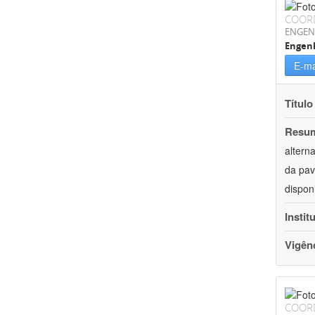
COOR
ENGEN
Engenh
E-ma
Título
Resu
altern
da pav
dispon
Instit
Vigên
COOR