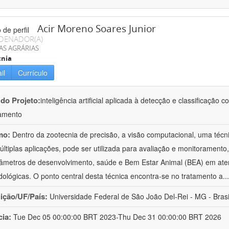
Acir Moreno Soares Junior
DENADOR(A)
AS AGRÁRIAS
cnia
il
Currículo
 do Projeto:
inteligência artificial aplicada à detecção e classificaçã
amento
mo:
Dentro da zootecnia de precisão, a visão computacional, uma técni
ltiplas aplicações, pode ser utilizada para avaliação e monitoramento, 
âmetros de desenvolvimento, saúde e Bem Estar Animal (BEA) em ate
ológicas. O ponto central desta técnica encontra-se no tratamento a
..
uição/UF/País:
Universidade Federal de São João Del-Rei - MG - Brasi
cia:
Tue Dec 05 00:00:00 BRT 2023-Thu Dec 31 00:00:00 BRT 2026