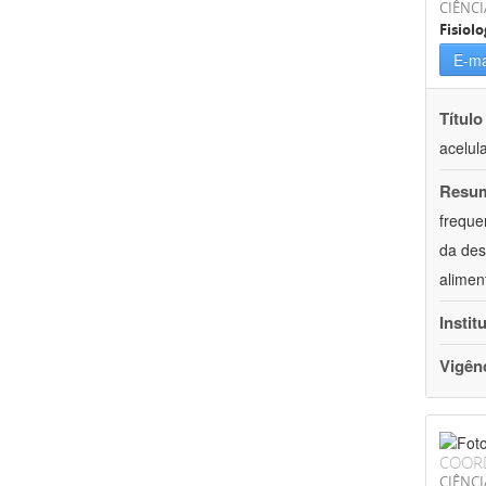
CIÊNCI
Fisiolo
E-ma
Título
acelul
Resu
freque
da des
alimen
Instit
Vigên
COOR
CIÊNCI