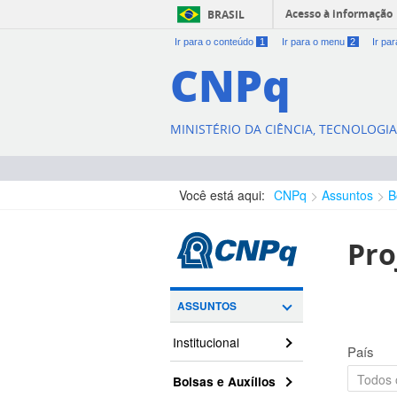
Acesso à informação
BRASIL
Ir para o conteúdo
1
Ir para o menu
2
Ir pa
CNPq
MINISTÉRIO DA CIÊNCIA, TECNOLOGI
Você está aqui:
CNPq
Assuntos
B
Pro
ASSUNTOS
Institucional
País
Bolsas e Auxílios