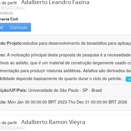
Adalberto Leandro Faxina
DENADOR(A)
HARIAS
aria Civil
il
Currículo
 do Projeto:
estudos para desenvolvimento de bioasfaltos para aplic
mo:
A motivação principal desta proposta de pesquisa é a necessidade
ativos ao asfalto, que é um material de construção largamente usado 
imentação para produzir misturas asfálticas. Asfaltos são derivados da
ibilidade depende basicamente do quanto durar o ciclo do petróle
...
le
uição/UF/País:
Universidade de São Paulo - SP - Brasil
cia:
Mon Jan 30 00:00:00 BRT 2023-Thu Dec 31 00:00:00 BRT 2026
Adalberto Ramon Vieyra
DENADOR(A)