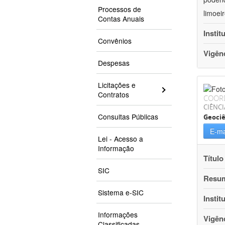
Processos de
limoei
Contas Anuais
Instit
Convênios
Vigên
Despesas
Licitações e
Contratos
COOR
CIÊNCI
Consultas Públicas
Geociê
E-ma
Lei - Acesso a
Informação
Título
SIC
Resu
Sistema e-SIC
Instit
Informações
Vigên
Classificadas