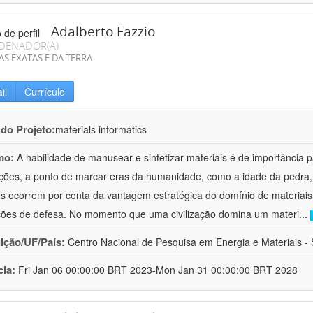
Adalberto Fazzio
DENADOR(A)
AS EXATAS E DA TERRA
il
Currículo
 do Projeto:
materials informatics
mo:
A habilidade de manusear e sintetizar materiais é de importância 
zações, a ponto de marcar eras da humanidade, como a idade da pedra, 
es ocorrem por conta da vantagem estratégica do domínio de materiais,
ções de defesa. No momento que uma civilização domina um materi
...
uição/UF/País:
Centro Nacional de Pesquisa em Energia e Materiais - S
cia:
Fri Jan 06 00:00:00 BRT 2023-Mon Jan 31 00:00:00 BRT 2028