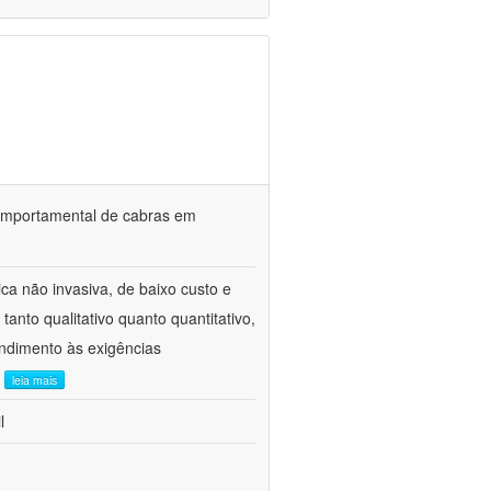
o comportamental de cabras em
ca não invasiva, de baixo custo e
tanto qualitativo quanto quantitativo,
ndimento às exigências
.
leia mais
l