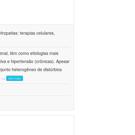
ropatias: terapias celulares,
enal, têm como etiologias mais
iva e hipertensão (crônicas). Apesar
junto heterogêneo de distúrbios
e
...
leia mais