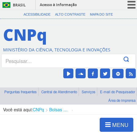
Acesso à informação
BRASIL
CORONAVÍRUS (COVID-19)
ACESSIBILIDADE
ALTO CONTRASTE
MAPA DO SITE
Participe
CNPq
Serviços
Legislação
MINISTÉRIO DA CIÊNCIA, TECNOLOGIA E INOVAÇÕES
Canais
Perguntas frequentes
Central de Atendimento
Serviços
E-mail do Pesquisador
Área de imprensa
Você está aqui:
CNPq
Bolsas e Auxílios Vigentes
Projetos de Pesquisa
MENU