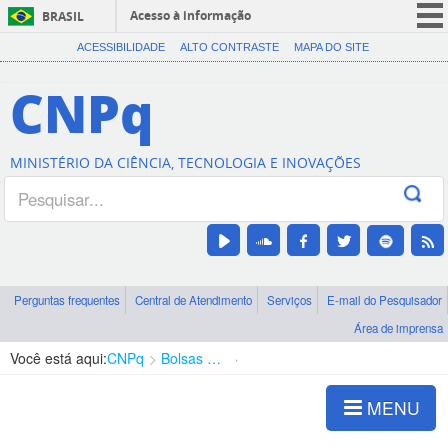
Acesso à informação
BRASIL
CORONAVÍRUS (COVID-19)
ACESSIBILIDADE
ALTO CONTRASTE
MAPA DO SITE
Participe
CNPq
Serviços
Legislação
MINISTÉRIO DA CIÊNCIA, TECNOLOGIA E INOVAÇÕES
Canais
Perguntas frequentes
Central de Atendimento
Serviços
E-mail do Pesquisador
Área de imprensa
Você está aqui:
CNPq
Bolsas e Auxílios Vigentes
Projetos de Pesquisa
MENU