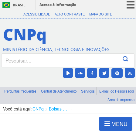
Acesso à informação
BRASIL
CORONAVÍRUS (COVID-19)
ACESSIBILIDADE
ALTO CONTRASTE
MAPA DO SITE
Participe
CNPq
Serviços
Legislação
MINISTÉRIO DA CIÊNCIA, TECNOLOGIA E INOVAÇÕES
Canais
Perguntas frequentes
Central de Atendimento
Serviços
E-mail do Pesquisador
Área de imprensa
Você está aqui:
CNPq
Bolsas e Auxílios Vigentes
Projetos de Pesquisa
MENU