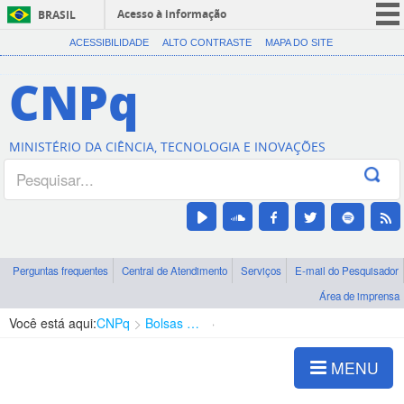
Acesso à informação
BRASIL
CORONAVÍRUS (COVID-19)
ACESSIBILIDADE
ALTO CONTRASTE
MAPA DO SITE
Participe
CNPq
Serviços
Legislação
MINISTÉRIO DA CIÊNCIA, TECNOLOGIA E INOVAÇÕES
Canais
Perguntas frequentes
Central de Atendimento
Serviços
E-mail do Pesquisador
Área de imprensa
Você está aqui:
CNPq
Bolsas e Auxílios Vigentes
Projetos de Pesquisa
MENU