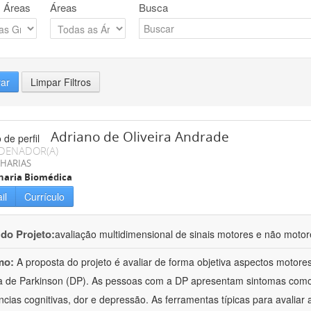
 Áreas
Áreas
Busca
rar
Limpar Filtros
Adriano de Oliveira Andrade
DENADOR(A)
HARIAS
haria Biomédica
il
Currículo
 do Projeto:
avaliação multidimensional de sinais motores e não moto
mo:
A proposta do projeto é avaliar de forma objetiva aspectos motor
 de Parkinson (DP). As pessoas com a DP apresentam sintomas como tr
ências cognitivas, dor e depressão. As ferramentas típicas para avaliar