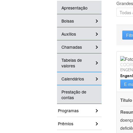
Grandes
Apresentação
Bolsas
Auxílios
Filt
Chamadas
Tabelas de
COOR
valores
ENGEN
Engen
Calendários
E-ma
Prestação de
contas
Título
Programas
Resu
doença
Prêmios
defici