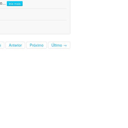
co
...
leia mais
o
Anterior
Próximo
Último →