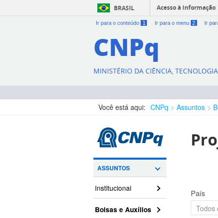
Acesso à informação
BRASIL
Ir para o conteúdo
1
Ir para o menu
2
Ir pa
CNPq
MINISTÉRIO DA CIÊNCIA, TECNOLOGI
Você está aqui:
CNPq
Assuntos
B
Pro
ASSUNTOS
Institucional
País
Bolsas e Auxílios