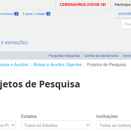
CORONAVÍRUS (COVID-19)
Participe
ra a busca
3
Ir para o rodapé
4
ACESSI
A E INOVAÇÕES
Perguntas frequentes
Central de Atendimento
Serv
olsas e Auxílios
Bolsas e Auxílios Vigentes
Projetos de Pesquisa
jetos de Pesquisa
Estados
Instituições