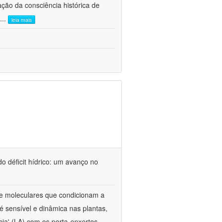
ão da consciência histórica de
...
leia mais
o déficit hídrico: um avanço no
s e moleculares que condicionam a
é sensível e dinâmica nas plantas,
cia' (LA) com os porta-enxertos