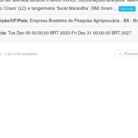
ro 'Cravo' (LC) e tangerineira 'Sunki Maravilha' (SM) foram
...
leia mais
uição/UF/País:
Empresa Brasileira de Pesquisa Agropecuária - BA - Bra
cia:
Tue Dec 05 00:00:00 BRT 2023-Fri Dec 31 00:00:00 BRT 2027
← Primeir
 - 2 de 4.019 resultados.