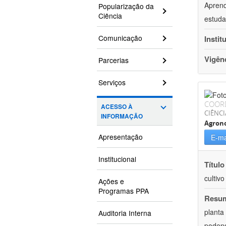
Aprend
Popularização da
Ciência
estuda
Comunicação
Instit
Vigên
Parcerias
Serviços
COOR
ACESSO À
CIÊNCI
INFORMAÇÃO
Agron
Apresentação
E-ma
Institucional
Título
cultiv
Ações e
Programas PPA
Resu
planta
Auditoria Interna
podend