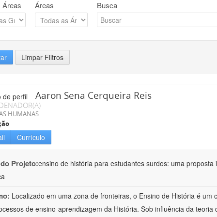
 Áreas
Áreas
Busca
rar
Limpar Filtros
Aaron Sena Cerqueira Reis
DENADOR(A)
IAS HUMANAS
ção
il
Currículo
 do Projeto:
ensino de história para estudantes surdos: uma proposta i
ca
mo:
Localizado em uma zona de fronteiras, o Ensino de História é um
ocessos de ensino-aprendizagem da História. Sob influência da teoria d