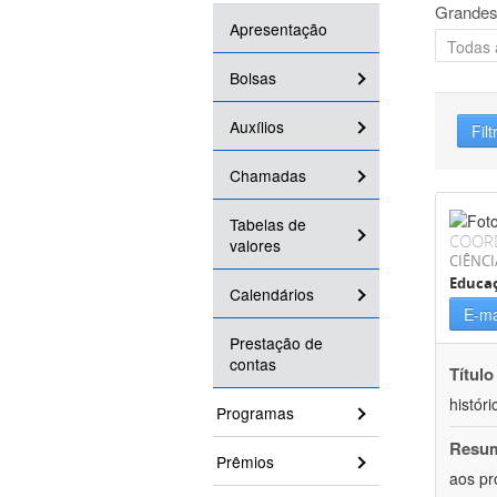
Grandes
Apresentação
Bolsas
Auxílios
Filt
Chamadas
Tabelas de
COOR
valores
CIÊNC
Educa
Calendários
E-ma
Prestação de
contas
Título
históri
Programas
Resu
Prêmios
aos pr