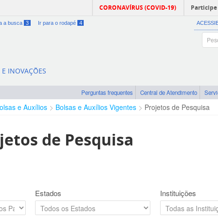
CORONAVÍRUS (COVID-19)
Participe
ra a busca
3
Ir para o rodapé
4
ACESSI
A E INOVAÇÕES
Perguntas frequentes
Central de Atendimento
Serv
olsas e Auxílios
Bolsas e Auxílios Vigentes
Projetos de Pesquisa
jetos de Pesquisa
Estados
Instituições