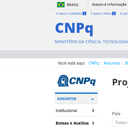
Acesso à informação
BRASIL
Ir para o conteúdo
1
Ir para o menu
2
Ir pa
CNPq
MINISTÉRIO DA CIÊNCIA, TECNOLOGI
Você está aqui:
CNPq
Assuntos
B
Pro
ASSUNTOS
Institucional
País
Bolsas e Auxílios