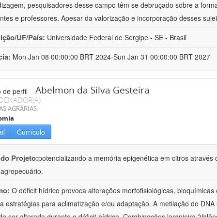
izagem, pesquisadores desse campo têm se debruçado sobre a formaç
ntes e professores. Apesar da valorização e incorporação desses sujei
uição/UF/País:
Universidade Federal de Sergipe - SE - Brasil
cia:
Mon Jan 08 00:00:00 BRT 2024-Sun Jan 31 00:00:00 BRT 2027
Abelmon da Silva Gesteira
DENADOR(A)
AS AGRÁRIAS
omia
il
Currículo
 do Projeto:
potencializando a memória epigenética em citros através d
o agropecuário.
mo:
O déficit hídrico provoca alterações morfofisiológicas, bioquímica
 a estratégias para aclimatização e/ou adaptação. A metilação do DNA 
o ser alterada durante o déficit hídrico. Combinações laranjeira 'Valên