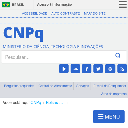
Acesso à informação
BRASIL
CORONAVÍRUS (COVID-19)
ACESSIBILIDADE
ALTO CONTRASTE
MAPA DO SITE
Participe
CNPq
Serviços
Legislação
MINISTÉRIO DA CIÊNCIA, TECNOLOGIA E INOVAÇÕES
Canais
Perguntas frequentes
Central de Atendimento
Serviços
E-mail do Pesquisador
Área de imprensa
Você está aqui:
CNPq
Bolsas e Auxílios Vigentes
Projetos de Pesquisa
MENU