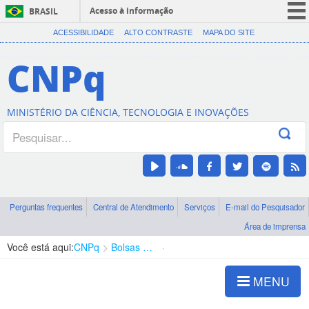
Acesso à informação
BRASIL
CORONAVÍRUS (COVID-19)
ACESSIBILIDADE
ALTO CONTRASTE
MAPA DO SITE
Participe
CNPq
Serviços
Legislação
MINISTÉRIO DA CIÊNCIA, TECNOLOGIA E INOVAÇÕES
Canais
Perguntas frequentes
Central de Atendimento
Serviços
E-mail do Pesquisador
Área de imprensa
Você está aqui:
CNPq
Bolsas e Auxílios Vigentes
Projetos de Pesquisa
MENU