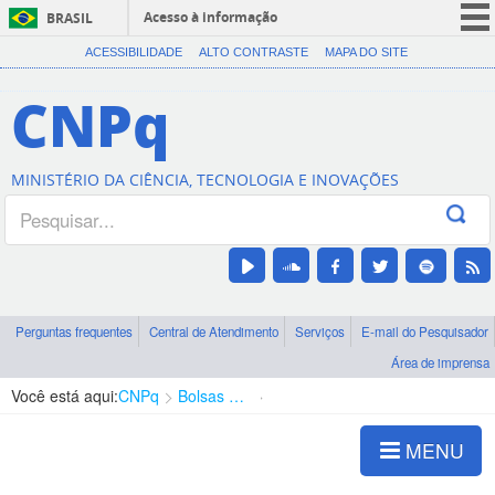
Acesso à informação
BRASIL
CORONAVÍRUS (COVID-19)
ACESSIBILIDADE
ALTO CONTRASTE
MAPA DO SITE
Participe
CNPq
Serviços
Legislação
MINISTÉRIO DA CIÊNCIA, TECNOLOGIA E INOVAÇÕES
Canais
Perguntas frequentes
Central de Atendimento
Serviços
E-mail do Pesquisador
Área de imprensa
Você está aqui:
CNPq
Bolsas e Auxílios Vigentes
Projetos de Pesquisa
MENU