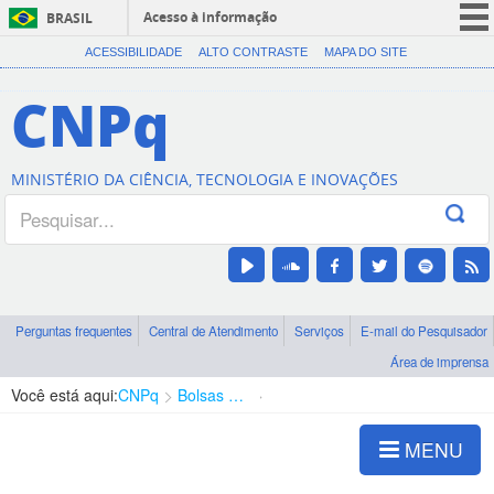
Acesso à informação
BRASIL
CORONAVÍRUS (COVID-19)
ACESSIBILIDADE
ALTO CONTRASTE
MAPA DO SITE
Participe
CNPq
Serviços
Legislação
MINISTÉRIO DA CIÊNCIA, TECNOLOGIA E INOVAÇÕES
Canais
Perguntas frequentes
Central de Atendimento
Serviços
E-mail do Pesquisador
Área de imprensa
Você está aqui:
CNPq
Bolsas e Auxílios Vigentes
Projetos de Pesquisa
MENU