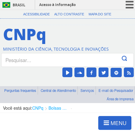
Acesso à informação
BRASIL
CORONAVÍRUS (COVID-19)
ACESSIBILIDADE
ALTO CONTRASTE
MAPA DO SITE
Participe
CNPq
Serviços
Legislação
MINISTÉRIO DA CIÊNCIA, TECNOLOGIA E INOVAÇÕES
Canais
Perguntas frequentes
Central de Atendimento
Serviços
E-mail do Pesquisador
Área de imprensa
Você está aqui:
CNPq
Bolsas e Auxílios Vigentes
Projetos de Pesquisa
MENU