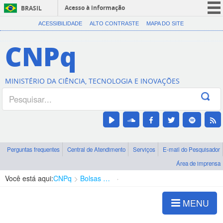
Acesso à informação
BRASIL
CORONAVÍRUS (COVID-19)
ACESSIBILIDADE
ALTO CONTRASTE
MAPA DO SITE
Participe
CNPq
Serviços
Legislação
MINISTÉRIO DA CIÊNCIA, TECNOLOGIA E INOVAÇÕES
Canais
Perguntas frequentes
Central de Atendimento
Serviços
E-mail do Pesquisador
Área de imprensa
Você está aqui:
CNPq
Bolsas e Auxílios Vigentes
Projetos de Pesquisa
MENU