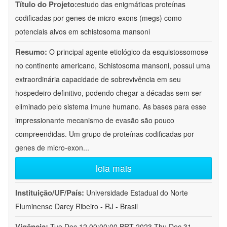
Título do Projeto:
estudo das enigmáticas proteínas
codificadas por genes de micro-exons (megs) como
potenciais alvos em schistosoma mansoni
Resumo:
O principal agente etiológico da esquistossomose
no continente americano, Schistosoma mansoni, possui uma
extraordinária capacidade de sobrevivência em seu
hospedeiro definitivo, podendo chegar a décadas sem ser
eliminado pelo sistema imune humano. As bases para esse
impressionante mecanismo de evasão são pouco
compreendidas. Um grupo de proteínas codificadas por
genes de micro-exon
...
leia mais
Instituição/UF/País:
Universidade Estadual do Norte
Fluminense Darcy Ribeiro - RJ - Brasil
Vigência:
Tue Dec 12 00:00:00 BRT 2023-Thu Dec 31