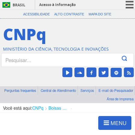
Acesso à informação
BRASIL
CORONAVÍRUS (COVID-19)
ACESSIBILIDADE
ALTO CONTRASTE
MAPA DO SITE
Participe
CNPq
Serviços
Legislação
MINISTÉRIO DA CIÊNCIA, TECNOLOGIA E INOVAÇÕES
Canais
Perguntas frequentes
Central de Atendimento
Serviços
E-mail do Pesquisador
Área de imprensa
Você está aqui:
CNPq
Bolsas e Auxílios Vigentes
Projetos de Pesquisa
MENU