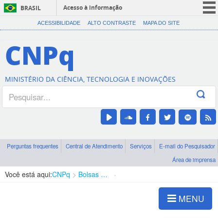
Acesso à informação
BRASIL
CORONAVÍRUS (COVID-19)
ACESSIBILIDADE
ALTO CONTRASTE
MAPA DO SITE
Participe
CNPq
Serviços
Legislação
MINISTÉRIO DA CIÊNCIA, TECNOLOGIA E INOVAÇÕES
Canais
Perguntas frequentes
Central de Atendimento
Serviços
E-mail do Pesquisador
Área de imprensa
Você está aqui:
CNPq
Bolsas e Auxílios Vigentes
Projetos de Pesquisa
MENU