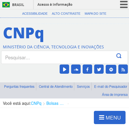
Acesso à informação
BRASIL
CORONAVÍRUS (COVID-19)
ACESSIBILIDADE
ALTO CONTRASTE
MAPA DO SITE
Participe
CNPq
Serviços
Legislação
MINISTÉRIO DA CIÊNCIA, TECNOLOGIA E INOVAÇÕES
Canais
Perguntas frequentes
Central de Atendimento
Serviços
E-mail do Pesquisador
Área de imprensa
Você está aqui:
CNPq
Bolsas e Auxílios Vigentes
Projetos de Pesquisa
MENU