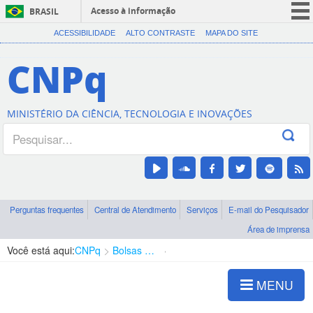
Acesso à informação
BRASIL
CORONAVÍRUS (COVID-19)
ACESSIBILIDADE
ALTO CONTRASTE
MAPA DO SITE
Participe
CNPq
Serviços
Legislação
MINISTÉRIO DA CIÊNCIA, TECNOLOGIA E INOVAÇÕES
Canais
Perguntas frequentes
Central de Atendimento
Serviços
E-mail do Pesquisador
Área de imprensa
Você está aqui:
CNPq
Bolsas e Auxílios Vigentes
Projetos de Pesquisa
MENU