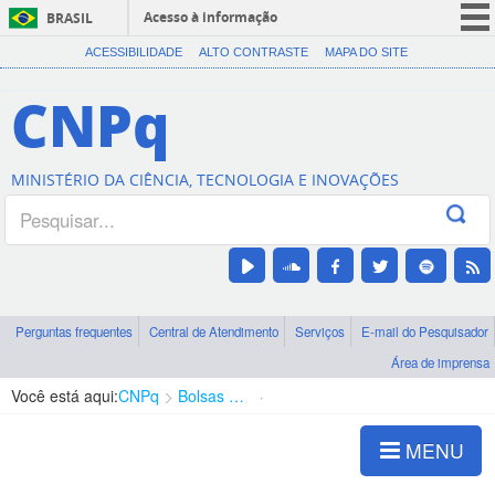
Acesso à informação
BRASIL
CORONAVÍRUS (COVID-19)
ACESSIBILIDADE
ALTO CONTRASTE
MAPA DO SITE
Participe
CNPq
Serviços
Legislação
MINISTÉRIO DA CIÊNCIA, TECNOLOGIA E INOVAÇÕES
Canais
Perguntas frequentes
Central de Atendimento
Serviços
E-mail do Pesquisador
Área de imprensa
Você está aqui:
CNPq
Bolsas e Auxílios Vigentes
Projetos de Pesquisa
MENU