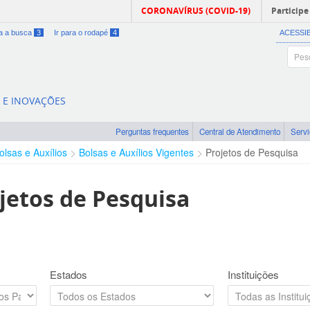
CORONAVÍRUS (COVID-19)
Participe
ra a busca
3
Ir para o rodapé
4
ACESSI
A E INOVAÇÕES
Perguntas frequentes
Central de Atendimento
Serv
olsas e Auxílios
Bolsas e Auxílios Vigentes
Projetos de Pesquisa
jetos de Pesquisa
Estados
Instituições