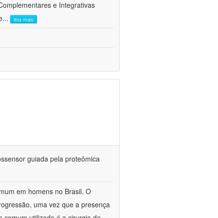
 Complementares e Integrativas
e
...
leia mais
iossensor guiada pela proteômica
omum em homens no Brasil. O
 progressão, uma vez que a presença
s comum utilizado é a cirurgia de