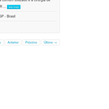
CR
...
leia mais
P - Brasil
o
Anterior
Próximo
Último →