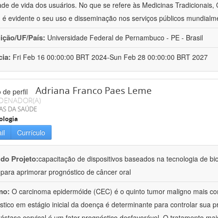
ade de vida dos usuários. No que se refere às Medicinas Tradicionais,
 é evidente o seu uso e disseminação nos serviços públicos mundialm
uição/UF/País:
Universidade Federal de Pernambuco - PE - Brasil
cia:
Fri Feb 16 00:00:00 BRT 2024-Sun Feb 28 00:00:00 BRT 2027
Adriana Franco Paes Leme
DENADOR(A)
AS DA SAÚDE
ologia
il
Currículo
 do Projeto:
capacitação de dispositivos baseados na tecnologia de b
a para aprimorar prognóstico de câncer oral
mo:
O carcinoma epidermóide (CEC) é o quinto tumor maligno mais c
stico em estágio inicial da doença é determinante para controlar sua
ástase cervical é um fator prognóstico desfavorável. O tratamento mai