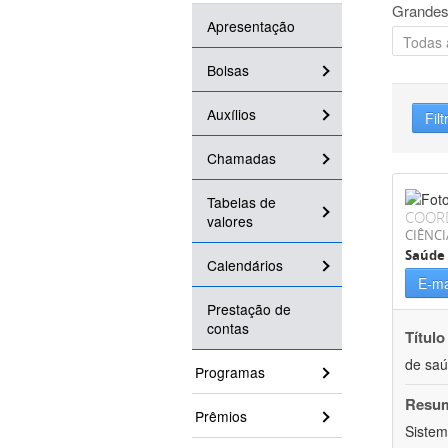
Grandes
Apresentação
Bolsas
Auxílios
Filt
Chamadas
Tabelas de
COOR
valores
CIÊNCI
Saúde 
Calendários
E-ma
Prestação de
contas
Título
de sa
Programas
Resu
Prêmios
Sistem