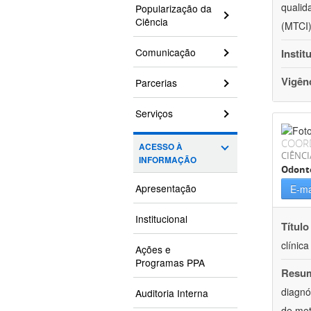
qualid
Popularização da
Ciência
(MTCI)
Comunicação
Instit
Vigên
Parcerias
Serviços
COOR
ACESSO À
CIÊNCI
INFORMAÇÃO
Odont
Apresentação
E-ma
Institucional
Título
clínic
Ações e
Programas PPA
Resu
diagnó
Auditoria Interna
de met