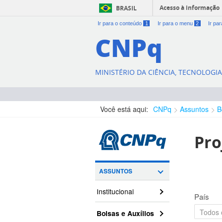
Acesso à informação
BRASIL
Ir para o conteúdo
1
Ir para o menu
2
Ir pa
CNPq
MINISTÉRIO DA CIÊNCIA, TECNOLOGI
Você está aqui:
CNPq
Assuntos
B
Pro
ASSUNTOS
Institucional
País
Bolsas e Auxílios