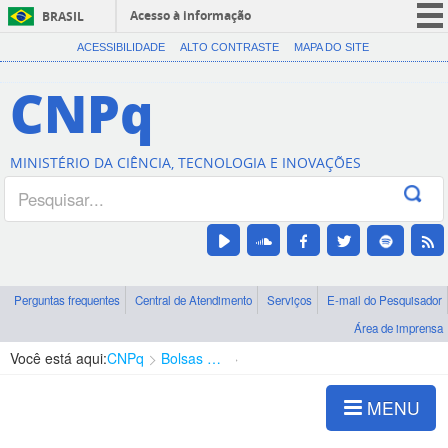
Acesso à informação
BRASIL
CORONAVÍRUS (COVID-19)
ACESSIBILIDADE
ALTO CONTRASTE
MAPA DO SITE
Participe
CNPq
Serviços
Legislação
MINISTÉRIO DA CIÊNCIA, TECNOLOGIA E INOVAÇÕES
Canais
Perguntas frequentes
Central de Atendimento
Serviços
E-mail do Pesquisador
Área de imprensa
Você está aqui:
CNPq
Bolsas e Auxílios Vigentes
Projetos de Pesquisa
MENU