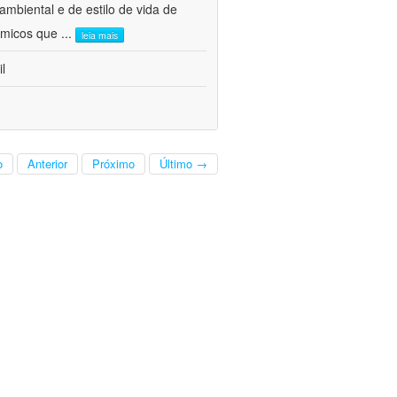
mbiental e de estilo de vida de
nômicos que
...
leia mais
l
o
Anterior
Próximo
Último →