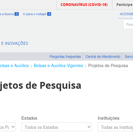
CORONAVÍRUS (COVID-19)
Participe
ra a busca
3
Ir para o rodapé
4
ACESSI
A E INOVAÇÕES
Perguntas frequentes
Central de Atendimento
Serv
olsas e Auxílios
Bolsas e Auxílios Vigentes
Projetos de Pesquisa
jetos de Pesquisa
Estados
Instituições