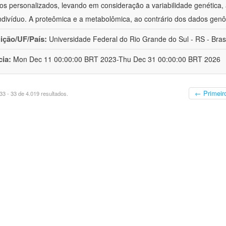
os personalizados, levando em consideração a variabilidade genética, a
ndivíduo. A proteômica e a metabolômica, ao contrário dos dados ge
uição/UF/País:
Universidade Federal do Rio Grande do Sul - RS - Brasi
cia:
Mon Dec 11 00:00:00 BRT 2023-Thu Dec 31 00:00:00 BRT 2026
← Primeir
3 - 33 de 4.019 resultados.