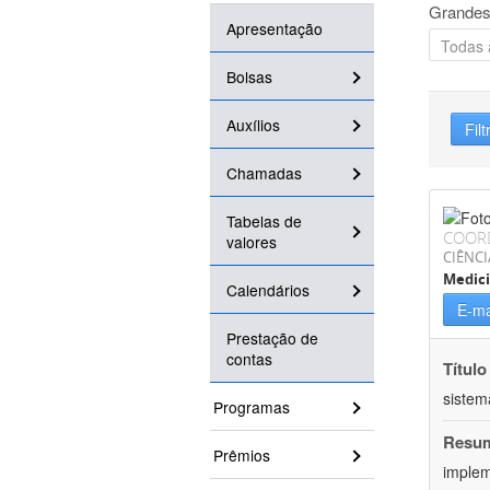
Grandes
Apresentação
Bolsas
Auxílios
Filt
Chamadas
Tabelas de
COOR
valores
CIÊNCI
Medic
Calendários
E-ma
Prestação de
contas
Título
sistem
Programas
Resu
Prêmios
implem