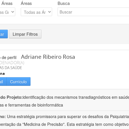
 Áreas
Áreas
Busca
rar
Limpar Filtros
Adriane Ribeiro Rosa
DENADOR(A)
AS DA SAÚDE
ina
il
Currículo
 do Projeto:
identificação dos mecanismos transdiagnósticos em saúd
as e ferramentas de bioinformática
mo:
Uma estratégia promissora para superar os desafios da Psiquiatria 
entação da "Medicina de Precisão". Esta estratégia tem como objetiv