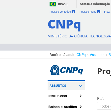
Acesso à informação
BRASIL
Ir para o conteúdo
1
Ir para o menu
2
Ir pa
CNPq
MINISTÉRIO DA CIÊNCIA, TECNOLOGI
Você está aqui:
CNPq
Assuntos
B
Pro
ASSUNTOS
Institucional
País
Bolsas e Auxílios