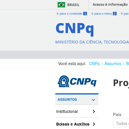
Acesso à informação
BRASIL
Ir para o conteúdo
1
Ir para o menu
2
Ir pa
CNPq
MINISTÉRIO DA CIÊNCIA, TECNOLOGI
Você está aqui:
CNPq
Assuntos
B
Pro
ASSUNTOS
Institucional
País
Bolsas e Auxílios