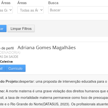
 Áreas
Áreas
Busca
rar
Limpar Filtros
Adriana Gomes Magalhães
DENADOR(A)
AS DA SAÚDE
Coletiva
il
Currículo
 do Projeto:
despertar: uma proposta de intervenção educativa para o 
mo:
A morte materna é uma grave violação dos direitos humanos que e
sil, a taxa de mortalidade materna permanece como foco de preocup
te e o Rio Grande do Norte(DATASUS, 2023). Os profissionais atuant