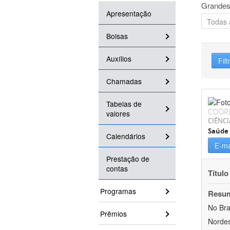
Grandes
Apresentação
Bolsas
Auxílios
Filt
Chamadas
Tabelas de
COOR
valores
CIÊNCI
Saúde 
Calendários
E-ma
Prestação de
contas
Título
Programas
Resu
No Bra
Prêmios
Nordes