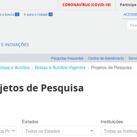
CORONAVÍRUS (COVID-19)
Participe
ra a busca
3
Ir para o rodapé
4
ACESSI
A E INOVAÇÕES
Perguntas frequentes
Central de Atendimento
Serv
olsas e Auxílios
Bolsas e Auxílios Vigentes
Projetos de Pesquisa
jetos de Pesquisa
Estados
Instituições