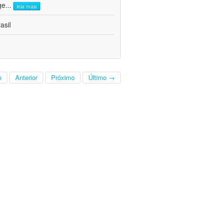
ge
...
leia mais
asil
o
Anterior
Próximo
Último →