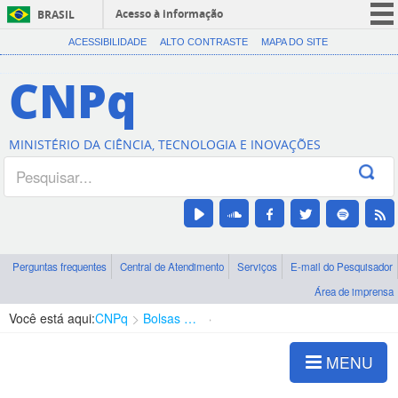
Acesso à informação
BRASIL
CORONAVÍRUS (COVID-19)
ACESSIBILIDADE
ALTO CONTRASTE
MAPA DO SITE
Participe
CNPq
Serviços
Legislação
MINISTÉRIO DA CIÊNCIA, TECNOLOGIA E INOVAÇÕES
Canais
Perguntas frequentes
Central de Atendimento
Serviços
E-mail do Pesquisador
Área de imprensa
Você está aqui:
CNPq
Bolsas e Auxílios Vigentes
Projetos de Pesquisa
MENU