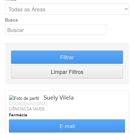
Busca
Filtrar
Limpar Filtros
Suely Vilela
COORDENADOR(A)
CIÊNCIAS DA SAÚDE
Farmácia
E-mail