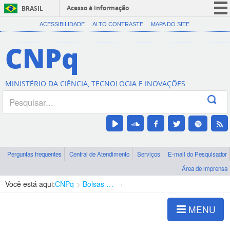
Acesso à informação
BRASIL
CORONAVÍRUS (COVID-19)
ACESSIBILIDADE
ALTO CONTRASTE
MAPA DO SITE
Participe
CNPq
Serviços
Legislação
MINISTÉRIO DA CIÊNCIA, TECNOLOGIA E INOVAÇÕES
Canais
Perguntas frequentes
Central de Atendimento
Serviços
E-mail do Pesquisador
Área de imprensa
Você está aqui:
CNPq
Bolsas e Auxílios Vigentes
Projetos de Pesquisa
MENU