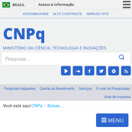
Acesso à informação
BRASIL
CORONAVÍRUS (COVID-19)
ACESSIBILIDADE
ALTO CONTRASTE
MAPA DO SITE
Participe
CNPq
Serviços
Legislação
MINISTÉRIO DA CIÊNCIA, TECNOLOGIA E INOVAÇÕES
Canais
Perguntas frequentes
Central de Atendimento
Serviços
E-mail do Pesquisador
Área de imprensa
Você está aqui:
CNPq
Bolsas e Auxílios Vigentes
Projetos de Pesquisa
MENU