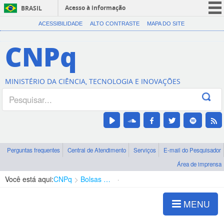
Acesso à informação
BRASIL
CORONAVÍRUS (COVID-19)
ACESSIBILIDADE
ALTO CONTRASTE
MAPA DO SITE
Participe
CNPq
Serviços
Legislação
MINISTÉRIO DA CIÊNCIA, TECNOLOGIA E INOVAÇÕES
Canais
Perguntas frequentes
Central de Atendimento
Serviços
E-mail do Pesquisador
Área de imprensa
Você está aqui:
CNPq
Bolsas e Auxílios Vigentes
Projetos de Pesquisa
MENU