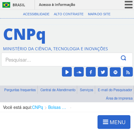
Acesso à informação
BRASIL
CORONAVÍRUS (COVID-19)
ACESSIBILIDADE
ALTO CONTRASTE
MAPA DO SITE
Participe
CNPq
Serviços
Legislação
MINISTÉRIO DA CIÊNCIA, TECNOLOGIA E INOVAÇÕES
Canais
Perguntas frequentes
Central de Atendimento
Serviços
E-mail do Pesquisador
Área de imprensa
Você está aqui:
CNPq
Bolsas e Auxílios Vigentes
Projetos de Pesquisa
MENU