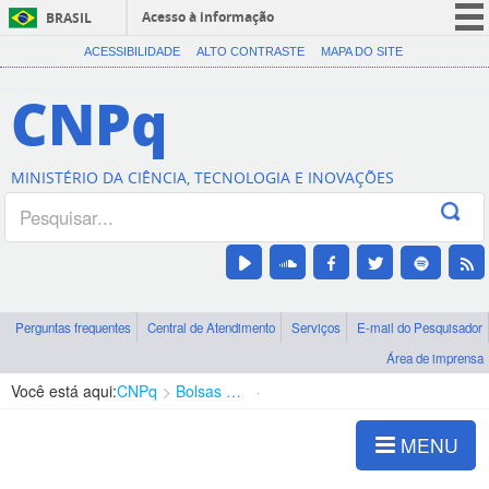
Acesso à informação
BRASIL
CORONAVÍRUS (COVID-19)
ACESSIBILIDADE
ALTO CONTRASTE
MAPA DO SITE
Participe
CNPq
Serviços
Legislação
MINISTÉRIO DA CIÊNCIA, TECNOLOGIA E INOVAÇÕES
Canais
Perguntas frequentes
Central de Atendimento
Serviços
E-mail do Pesquisador
Área de imprensa
Você está aqui:
CNPq
Bolsas e Auxílios Vigentes
Projetos de Pesquisa
MENU