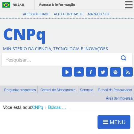
Acesso à informação
BRASIL
CORONAVÍRUS (COVID-19)
ACESSIBILIDADE
ALTO CONTRASTE
MAPA DO SITE
Participe
CNPq
Serviços
Legislação
MINISTÉRIO DA CIÊNCIA, TECNOLOGIA E INOVAÇÕES
Canais
Perguntas frequentes
Central de Atendimento
Serviços
E-mail do Pesquisador
Área de imprensa
Você está aqui:
CNPq
Bolsas e Auxílios Vigentes
Projetos de Pesquisa
MENU