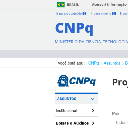
Acesso à informação
BRASIL
Ir para o conteúdo
1
Ir para o menu
2
Ir pa
CNPq
MINISTÉRIO DA CIÊNCIA, TECNOLOGI
Você está aqui:
CNPq
Assuntos
B
Pro
ASSUNTOS
Institucional
País
Bolsas e Auxílios