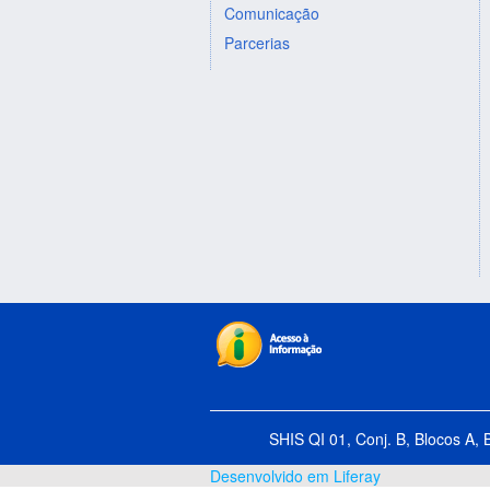
Comunicação
Parcerias
SHIS QI 01, Conj. B, Blocos A, 
Desenvolvido em Liferay