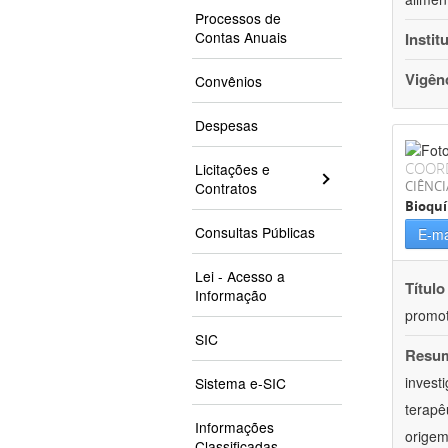
Processos de
Contas Anuais
Instit
Vigên
Convênios
Despesas
COOR
Licitações e
CIÊNCI
Contratos
Bioqu
Consultas Públicas
E-ma
Lei - Acesso a
Título
Informação
promot
SIC
Resu
invest
Sistema e-SIC
terapê
Informações
origem
Classificadas