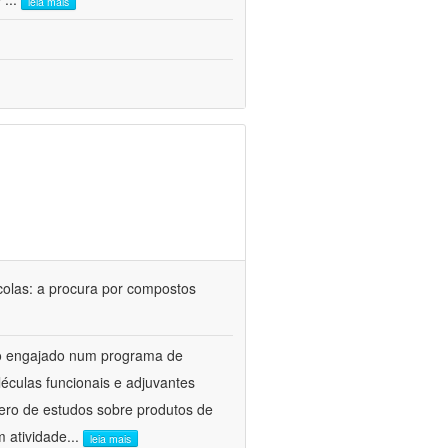
leia mais
colas: a procura por compostos
upo engajado num programa de
éculas funcionais e adjuvantes
ero de estudos sobre produtos de
m atividade
...
leia mais