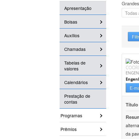
Grandes
Apresentação
Bolsas
Auxílios
Filt
Chamadas
Tabelas de
COOR
valores
ENGEN
Engenh
Calendários
E-ma
Prestação de
contas
Título
Programas
Resu
altern
Prêmios
da pav