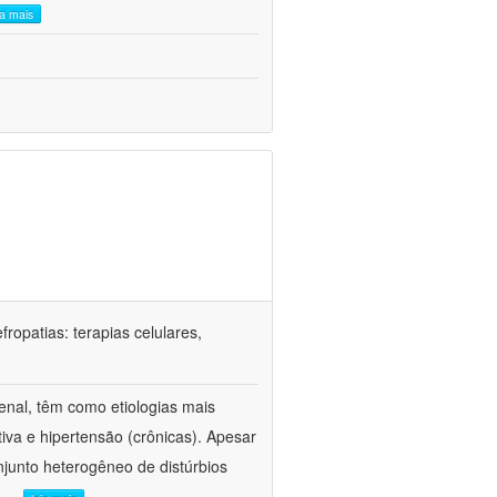
ia mais
ropatias: terapias celulares,
enal, têm como etiologias mais
iva e hipertensão (crônicas). Apesar
junto heterogêneo de distúrbios
e
...