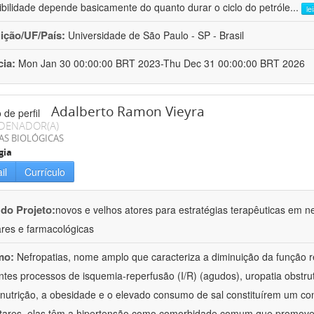
ibilidade depende basicamente do quanto durar o ciclo do petróle
...
le
uição/UF/País:
Universidade de São Paulo - SP - Brasil
cia:
Mon Jan 30 00:00:00 BRT 2023-Thu Dec 31 00:00:00 BRT 2026
Adalberto Ramon Vieyra
DENADOR(A)
AS BIOLÓGICAS
gia
il
Currículo
 do Projeto:
novos e velhos atores para estratégias terapêuticas em nef
ares e farmacológicas
mo:
Nefropatias, nome amplo que caracteriza a diminuição da função r
ntes processos de isquemia-reperfusão (I/R) (agudos), uropatia obstrut
nutrição, a obesidade e o elevado consumo de sal constituírem um con
tares, elas têm a hipertensão como comorbidade comum que promov