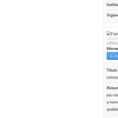
Instit
Vigên
COOR
CIÊNCI
Educaç
E-ma
Título
crônic
Resu
seu es
a hemo
qualid