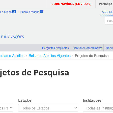
CORONAVÍRUS (COVID-19)
Participe
ra a busca
3
Ir para o rodapé
4
ACESSI
A E INOVAÇÕES
Perguntas frequentes
Central de Atendimento
Serv
olsas e Auxílios
Bolsas e Auxílios Vigentes
Projetos de Pesquisa
jetos de Pesquisa
Estados
Instituições