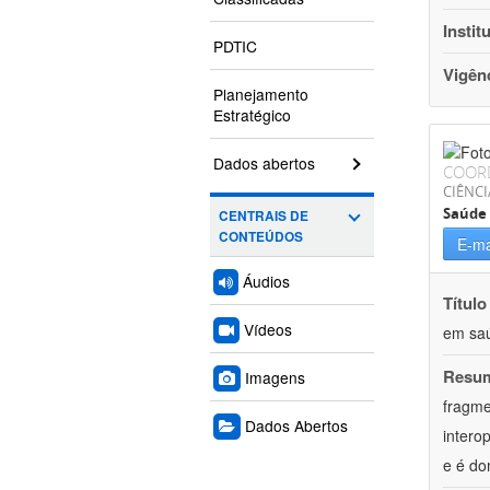
Instit
PDTIC
Vigên
Planejamento
Estratégico
Dados abertos
COOR
CIÊNCI
Saúde 
CENTRAIS DE
CONTEÚDOS
E-ma
Áudios
Título
Vídeos
em saú
Resu
Imagens
fragme
Dados Abertos
intero
e é do