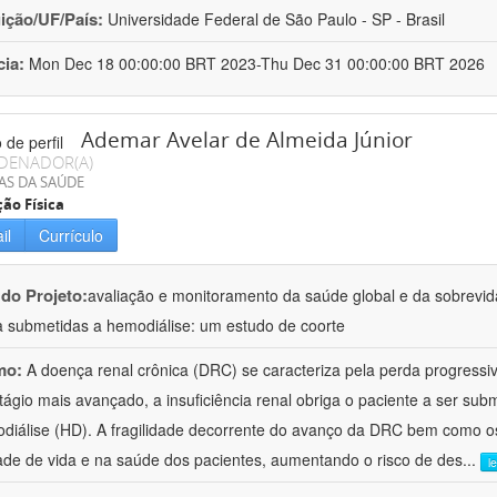
uição/UF/País:
Universidade Federal de São Paulo - SP - Brasil
cia:
Mon Dec 18 00:00:00 BRT 2023-Thu Dec 31 00:00:00 BRT 2026
Ademar Avelar de Almeida Júnior
DENADOR(A)
AS DA SAÚDE
ão Física
il
Currículo
 do Projeto:
avaliação e monitoramento da saúde global e da sobrevi
a submetidas a hemodiálise: um estudo de coorte
mo:
A doença renal crônica (DRC) se caracteriza pela perda progressiv
tágio mais avançado, a insuficiência renal obriga o paciente a ser subm
diálise (HD). A fragilidade decorrente do avanço da DRC bem como o
ade de vida e na saúde dos pacientes, aumentando o risco de des
...
l