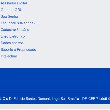
Assinador Digital
Gerador GRU
Sua Senha
Esqueceu sua senha?
Cadastrar Usuário
Livro Eletrônico
Dados abertos
Suporte a Propriedade
Intelectual
B, C e D, Edifício Santos Dumont, Lago Sul, Brasília - DF, CEP 71.60