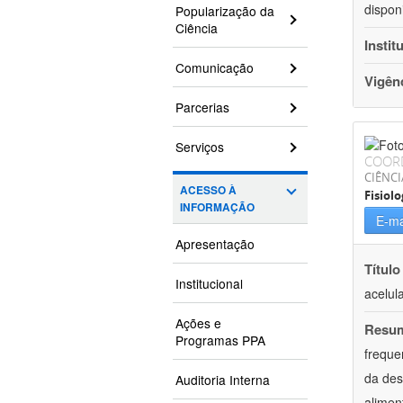
dispon
Popularização da
Ciência
Instit
Comunicação
Vigên
Parcerias
Serviços
COOR
CIÊNCI
ACESSO À
Fisiolo
INFORMAÇÃO
E-ma
Apresentação
Título
Institucional
acelul
Ações e
Resu
Programas PPA
freque
da des
Auditoria Interna
alimen