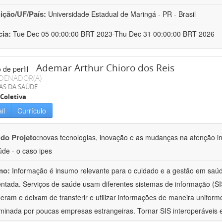
uição/UF/País:
Universidade Estadual de Maringá - PR - Brasil
cia:
Tue Dec 05 00:00:00 BRT 2023-Thu Dec 31 00:00:00 BRT 2026
Ademar Arthur Chioro dos Reis
DENADOR(A)
AS DA SAÚDE
Coletiva
il
Currículo
 do Projeto:
novas tecnologias, inovação e as mudanças na atenção in
de - o caso ipes
mo:
Informação é insumo relevante para o cuidado e a gestão em saú
ntada. Serviços de saúde usam diferentes sistemas de informação (SIS
peram e deixam de transferir e utilizar informações de maneira uniforme
minada por poucas empresas estrangeiras. Tornar SIS interoperáveis