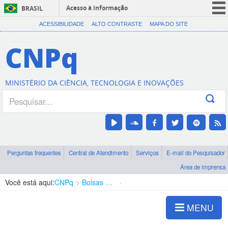
Acesso à informação
BRASIL
CORONAVÍRUS (COVID-19)
ACESSIBILIDADE
ALTO CONTRASTE
MAPA DO SITE
Participe
CNPq
Serviços
Legislação
MINISTÉRIO DA CIÊNCIA, TECNOLOGIA E INOVAÇÕES
Canais
Perguntas frequentes
Central de Atendimento
Serviços
E-mail do Pesquisador
Área de imprensa
Você está aqui:
CNPq
Bolsas e Auxílios Vigentes
Projetos de Pesquisa
MENU