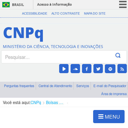
Acesso à informação
BRASIL
CORONAVÍRUS (COVID-19)
ACESSIBILIDADE
ALTO CONTRASTE
MAPA DO SITE
Participe
CNPq
Serviços
Legislação
MINISTÉRIO DA CIÊNCIA, TECNOLOGIA E INOVAÇÕES
Canais
Perguntas frequentes
Central de Atendimento
Serviços
E-mail do Pesquisador
Área de imprensa
Você está aqui:
CNPq
Bolsas e Auxílios Vigentes
Projetos de Pesquisa
MENU