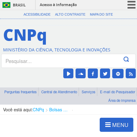
Acesso à informação
BRASIL
CORONAVÍRUS (COVID-19)
ACESSIBILIDADE
ALTO CONTRASTE
MAPA DO SITE
Participe
CNPq
Serviços
Legislação
MINISTÉRIO DA CIÊNCIA, TECNOLOGIA E INOVAÇÕES
Canais
Perguntas frequentes
Central de Atendimento
Serviços
E-mail do Pesquisador
Área de imprensa
Você está aqui:
CNPq
Bolsas e Auxílios Vigentes
Projetos de Pesquisa
MENU