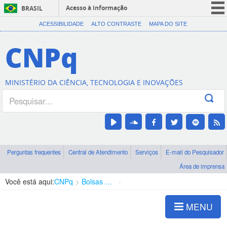
Acesso à informação
BRASIL
CORONAVÍRUS (COVID-19)
ACESSIBILIDADE
ALTO CONTRASTE
MAPA DO SITE
Participe
CNPq
Serviços
Legislação
MINISTÉRIO DA CIÊNCIA, TECNOLOGIA E INOVAÇÕES
Canais
Perguntas frequentes
Central de Atendimento
Serviços
E-mail do Pesquisador
Área de imprensa
Você está aqui:
CNPq
Bolsas e Auxílios Vigentes
Projetos de Pesquisa
MENU