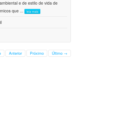
mbiental e de estilo de vida de
nômicos que
...
leia mais
l
o
Anterior
Próximo
Último →