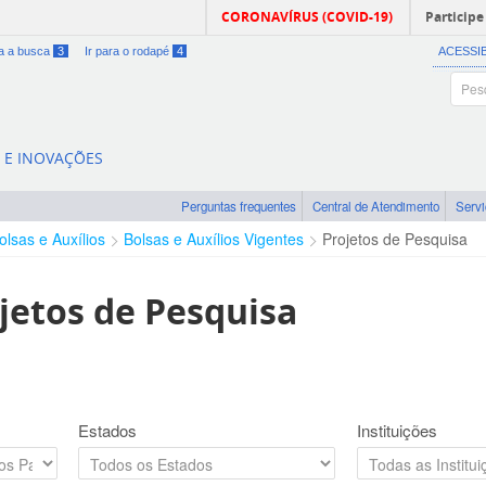
CORONAVÍRUS (COVID-19)
Participe
ra a busca
3
Ir para o rodapé
4
ACESSI
A E INOVAÇÕES
Perguntas frequentes
Central de Atendimento
Serv
olsas e Auxílios
Bolsas e Auxílios Vigentes
Projetos de Pesquisa
jetos de Pesquisa
Estados
Instituições