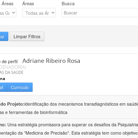
 Áreas
Áreas
Busca
rar
Limpar Filtros
Adriane Ribeiro Rosa
DENADOR(A)
AS DA SAÚDE
ina
il
Currículo
 do Projeto:
identificação dos mecanismos transdiagnósticos em saúd
as e ferramentas de bioinformática
mo:
Uma estratégia promissora para superar os desafios da Psiquiatria 
entação da "Medicina de Precisão". Esta estratégia tem como objetiv