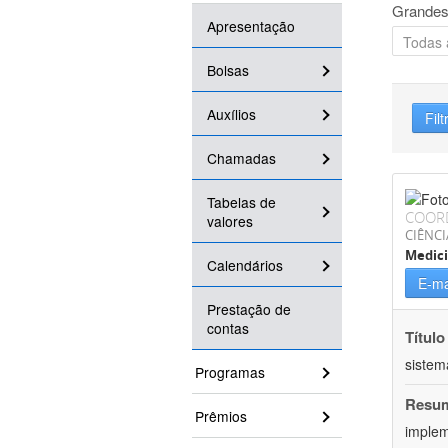
Grandes
Apresentação
Bolsas
Auxílios
Filt
Chamadas
Tabelas de
COOR
valores
CIÊNCI
Medic
Calendários
E-ma
Prestação de
contas
Título
sistem
Programas
Resu
Prêmios
implem