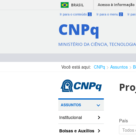
Acesso à informação
BRASIL
Ir para o conteúdo
1
Ir para o menu
2
Ir pa
CNPq
MINISTÉRIO DA CIÊNCIA, TECNOLOGI
Você está aqui:
CNPq
Assuntos
B
Pro
ASSUNTOS
Institucional
País
Bolsas e Auxílios