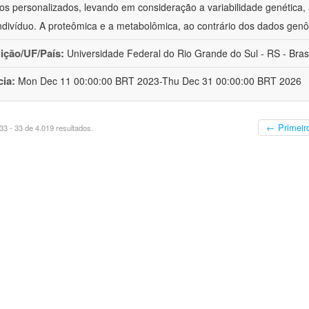
os personalizados, levando em consideração a variabilidade genética, a
ndivíduo. A proteômica e a metabolômica, ao contrário dos dados ge
uição/UF/País:
Universidade Federal do Rio Grande do Sul - RS - Brasi
cia:
Mon Dec 11 00:00:00 BRT 2023-Thu Dec 31 00:00:00 BRT 2026
← Primeir
3 - 33 de 4.019 resultados.