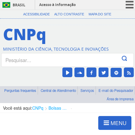
Acesso à informação
BRASIL
CORONAVÍRUS (COVID-19)
ACESSIBILIDADE
ALTO CONTRASTE
MAPA DO SITE
Participe
CNPq
Serviços
Legislação
MINISTÉRIO DA CIÊNCIA, TECNOLOGIA E INOVAÇÕES
Canais
Perguntas frequentes
Central de Atendimento
Serviços
E-mail do Pesquisador
Área de imprensa
Você está aqui:
CNPq
Bolsas e Auxílios Vigentes
Projetos de Pesquisa
MENU