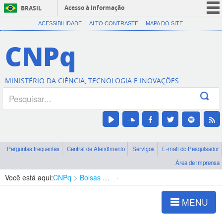
Acesso à informação
BRASIL
CORONAVÍRUS (COVID-19)
ACESSIBILIDADE
ALTO CONTRASTE
MAPA DO SITE
Participe
CNPq
Serviços
Legislação
MINISTÉRIO DA CIÊNCIA, TECNOLOGIA E INOVAÇÕES
Canais
Perguntas frequentes
Central de Atendimento
Serviços
E-mail do Pesquisador
Área de imprensa
Você está aqui:
CNPq
Bolsas e Auxílios Vigentes
Projetos de Pesquisa
MENU