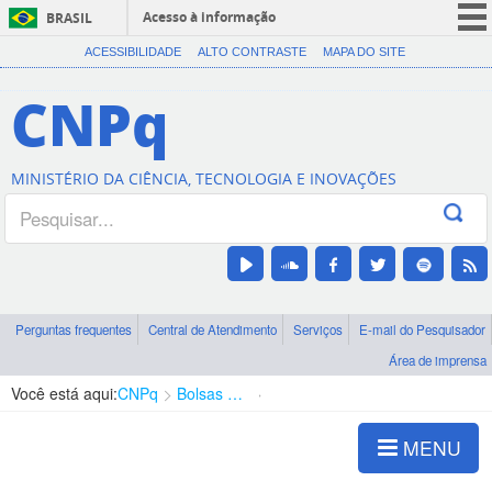
Acesso à informação
BRASIL
CORONAVÍRUS (COVID-19)
ACESSIBILIDADE
ALTO CONTRASTE
MAPA DO SITE
Participe
CNPq
Serviços
Legislação
MINISTÉRIO DA CIÊNCIA, TECNOLOGIA E INOVAÇÕES
Canais
Perguntas frequentes
Central de Atendimento
Serviços
E-mail do Pesquisador
Área de imprensa
Você está aqui:
CNPq
Bolsas e Auxílios Vigentes
Projetos de Pesquisa
MENU