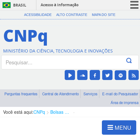
Acesso à informação
BRASIL
CORONAVÍRUS (COVID-19)
ACESSIBILIDADE
ALTO CONTRASTE
MAPA DO SITE
Participe
CNPq
Serviços
Legislação
MINISTÉRIO DA CIÊNCIA, TECNOLOGIA E INOVAÇÕES
Canais
Perguntas frequentes
Central de Atendimento
Serviços
E-mail do Pesquisador
Área de imprensa
Você está aqui:
CNPq
Bolsas e Auxílios Vigentes
Projetos de Pesquisa
MENU